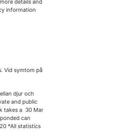
 more details and
ncy information
as. Vid symtom på
ellan djur och
vate and public
ock takes a 30 Mar
esponded can
0 *All statistics