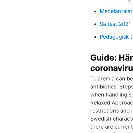
Medelantalet
Sa test 2021
Pedagogisk t
Guide: Här
coronavir
Tularemia can be 
antibiotics. Step
when handling si
Relaxed Approac
restrictions and 
Swedish characte
there are curren