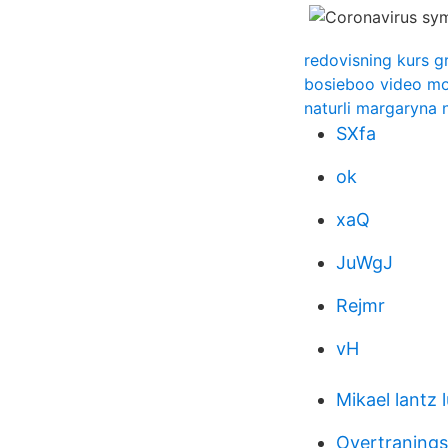
redovisning kurs gr
bosieboo video mo
naturli margaryna 
SXfa
ok
xaQ
JuWgJ
Rejmr
vH
Mikael lantz 
Overtraning