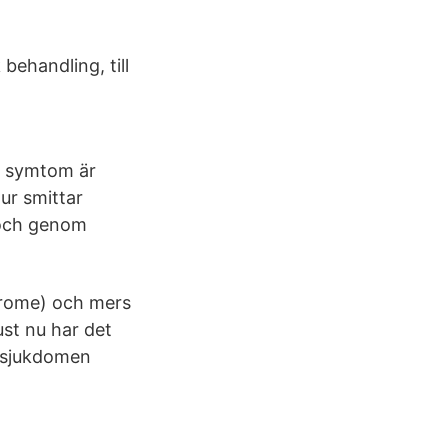
behandling, till
r symtom är
ur smittar
 och genom
ndrome) och mers
st nu har det
l sjukdomen