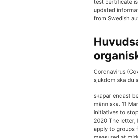
test certificate 
updated informati
from Swedish aut
Huvudsa
organis
Coronavirus (Covi
sjukdom ska du 
skapar endast be
människa. 11 Mar
initiatives to st
2020 The letter,
apply to groups f
measured at midn