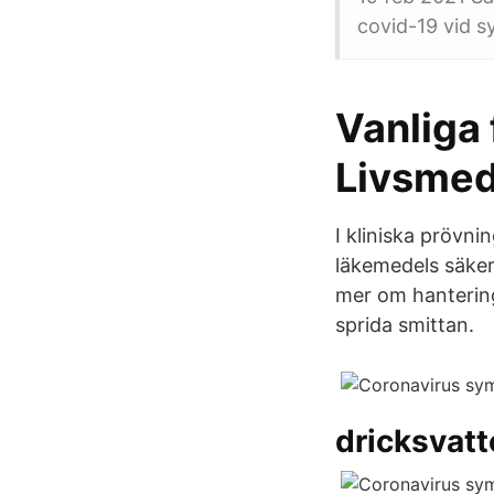
covid-19 vid 
Vanliga 
Livsmed
I kliniska prövn
läkemedels säker
mer om hantering
sprida smittan.
dricksvatt