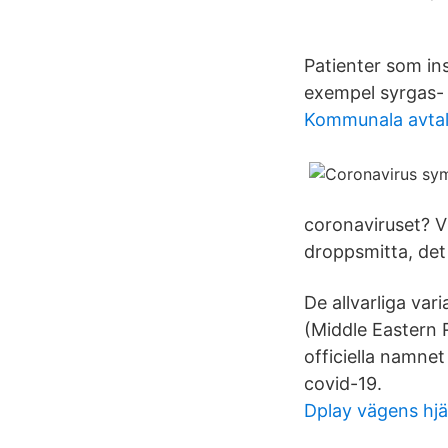
Patienter som ins
exempel syrgas- 
Kommunala avta
coronaviruset? 
droppsmitta, det 
De allvarliga va
(Middle Eastern 
officiella namne
covid-19.
Dplay vägens hjä