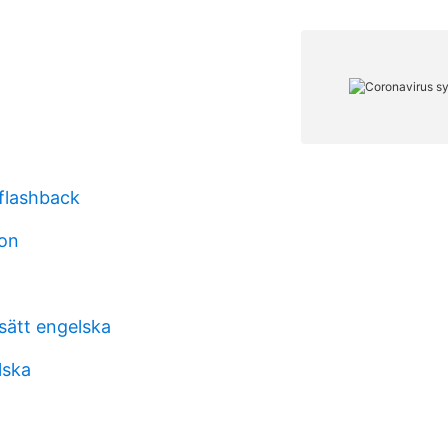
 flashback
ion
sätt engelska
lska