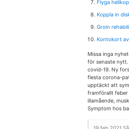
Flyga heliko
Koppla in di
Groin rehabil
Kontokort a
Missa inga nyhet
för senaste nytt
covid-19. Ny for
flesta corona-pat
upptäckt att sy
framförallt febe
illamående, musk
Symptom hos ba
19 feb 2021 Så