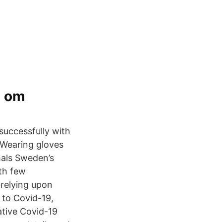
a om
successfully with
; Wearing gloves
mals Sweden’s
th few
 relying upon
 to Covid-19,
ative Covid-19