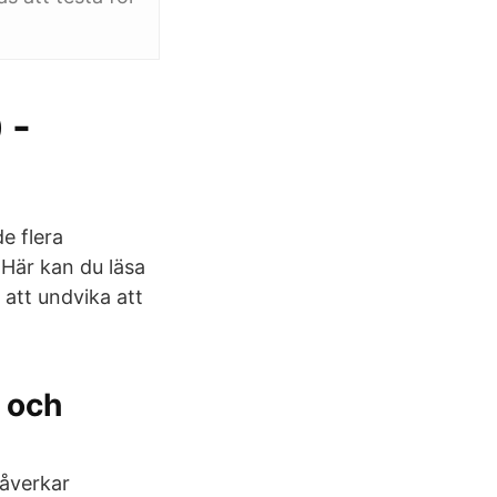
 -
e flera
 Här kan du läsa
att undvika att
 och
påverkar