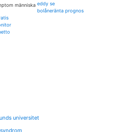
eddy se
bolåneränta prognos
atis
nitor
netto
lunds universitet
ssyndrom