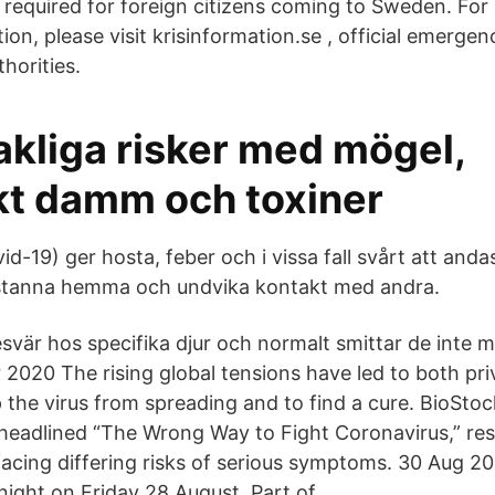
is required for foreign citizens coming to Sweden. For
on, please visit krisinformation.se , official emerge
horities.
kliga risker med mögel,
kt damm och toxiner
d-19) ger hosta, feber och i vissa fall svårt att and
stanna hemma och undvika kontakt med andra.
svär hos specifika djur och normalt smittar de inte m
 2020 The rising global tensions have led to both pri
op the virus from spreading and to find a cure. BioSt
 headlined “The Wrong Way to Fight Coronavirus,” r
acing differing risks of serious symptoms. 30 Aug 202
ight on Friday 28 August. Part of.