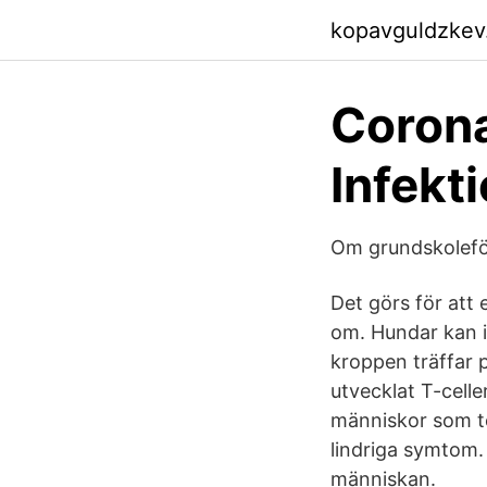
kopavguldzkev
Corona
Infekt
Om grundskolefö
Det görs för att 
om. Hundar kan i
kroppen träffar p
utvecklat T-celle
människor som tes
lindriga symtom.
människan.