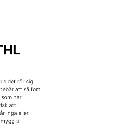
 THL
rus det rör sig
ebär att så fort
e som har
isk att
r inga eller
mygg till