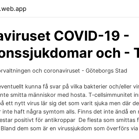
.web.app
viruset COVID-19 -
ionssjukdomar och -
rvaltningen och coronaviruset - Göteborgs Stad
eventuellt kunna få svar på vilka bakterier och/eller vi
nte smitta människor med hosta. T-cellsimmunitet inn
å ett nytt virus lär sig det som varit sjuka men där d
r inte haft några symtom alls. Finns det inte ändå en r
tar positivt för antikroppar De flesta som smittas få
 Bland dem som är en virussjukdom som överförs via 