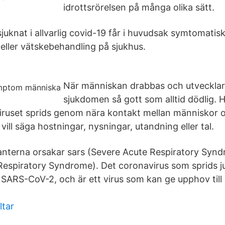
idrottsrörelsen på många olika sätt.
juknat i allvarlig covid-19 får i huvudsak symtomatisk 
eller vätskebehandling på sjukhus.
l
När människan drabbas och utveckla
sjukdomen så gott som alltid dödlig. H
Viruset sprids genom nära kontakt mellan människor
vill säga hostningar, nysningar, utandning eller tal.
rianterna orsakar sars (Severe Acute Respiratory Sy
Respiratory Syndrome). Det coronavirus som sprids ju
t SARS-CoV-2, och är ett virus som kan ge upphov til
ltar