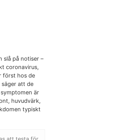
slå på notiser –
kt coronavirus,
 först hos de
 säger att de
e symptomen är
ont, huvudvärk,
ukdomen typiskt
 att testa för