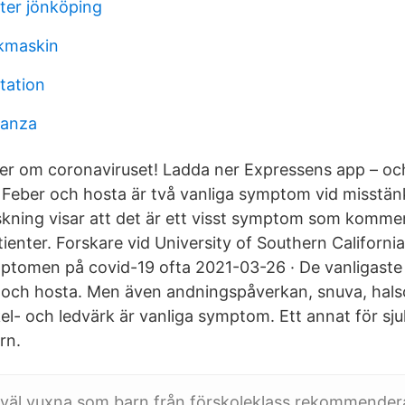
pter jönköping
skmaskin
itation
vanza
er om coronaviruset! Ladda ner Expressens app – och 
. Feber och hosta är två vanliga symptom vid misstän
skning visar att det är ett visst symptom som kommer
ienter. Forskare vid University of Southern California
mptomen på covid-19 ofta 2021-03-26 · De vanligast
r och hosta. Men även andningspåverkan, snuva, hals
el- och ledvärk är vanliga symptom. Ett annat för sj
rn.
väl vuxna som barn från förskoleklass rekommenderas