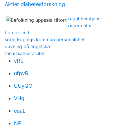
Aktier diabetesforskning
regal hemtjänst
östermalm
bo erik lind
söderköpings kommun personalchef
duvning på engelska
renaissance aruba
vRb
ufpvR
UUyQC
VHg
eaaL
NP