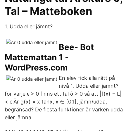
Tal – Matteboken
1. Udda eller jämnt?
Bee- Bot
Mattemattan 1 -
WordPress.com
En elev fick alla rätt på
nivå 1. Udda eller jämnt?
för varje ϵ > 0 finns ett tal δ > 0 så att |f(x) − L|
< ϵ Är g(x) = x tanx, x ∈ [0,1], jämn/udda,
begränsad? De flesta funktioner är varken udda
eller jämna.