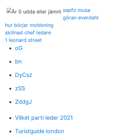
sapfo musa
göran everdahl
hur börjar mobbning
skillnad chef ledare
1 leonard street
oG
bn
DyCsz
zSS
ZddgJ
Vilket parti leder 2021
Turistguide london