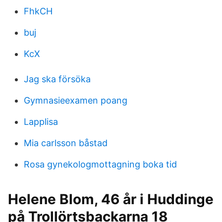
FhkCH
buj
KcX
Jag ska försöka
Gymnasieexamen poang
Lapplisa
Mia carlsson båstad
Rosa gynekologmottagning boka tid
Helene Blom, 46 år i Huddinge
på Trollörtsbackarna 18