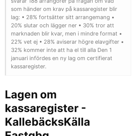
svarar 188 arrangörer på frågan om vad
som händer om krav på kassaregister blir
lag: • 28% fortsätter sitt arrangemang •
20% slutar och lägger ner • 30% tror att
marknaden blir kvar, men i mindre format •
22% vet ej • 28% aviserar högre elavgifter •
32% kommer inte att ha el till alla Den 1
januari infördes en ny lag om certifierat
kassaregister.
Lagen om
kassaregister -
KallebäcksKälla
Eastgbg