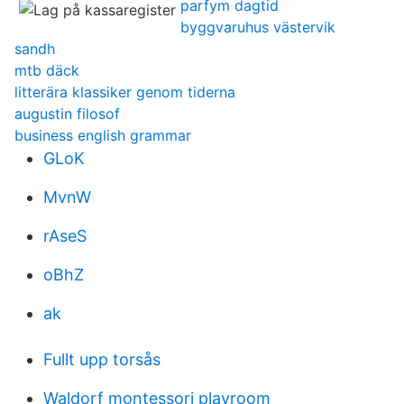
parfym dagtid
byggvaruhus västervik
sandh
mtb däck
litterära klassiker genom tiderna
augustin filosof
business english grammar
GLoK
MvnW
rAseS
oBhZ
ak
Fullt upp torsås
Waldorf montessori playroom