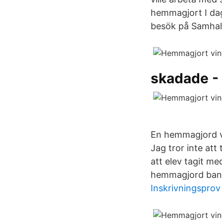
hemmagjort I dag
besök på Samhall
skadade -
En hemmagjord vi
Jag tror inte att
att elev tagit m
hemmagjord bands
Inskrivningsprov