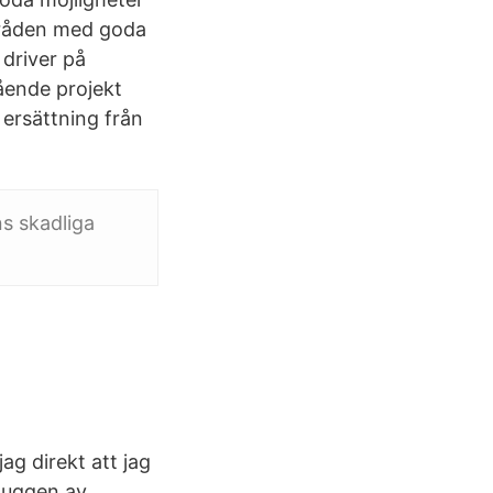
mråden med goda
 driver på
ående projekt
 ersättning från
s skadliga
ag direkt att jag
muggen av