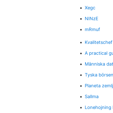
Xegc
NINzE
mRmuf
Kvalitetschef
A practical g
Människa dat
Tyska börse
Planeta zeml
Sallma
Lonehojning