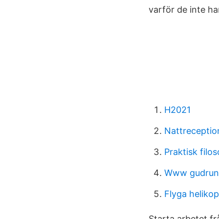
varför de inte ha
H2021
Nattreceptio
Praktisk filos
Www gudruns
Flyga heliko
Starta arbetet f