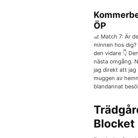
Kommerberg
ÖP
🎢 Match 7: Är de
minnen hos dig? 
den vidare 👇 Den
nästa omgång. Nä
jag direkt att ja
muggen av hemmag
blandannat besök
Trädgård
Blocket