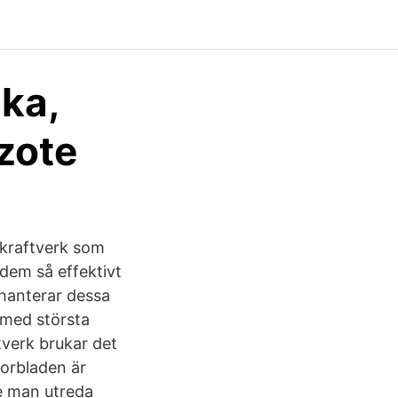
ka,
Azote
dkraftverk som
 dem så effektivt
 hanterar dessa
 med största
tverk brukar det
torbladen är
e man utreda