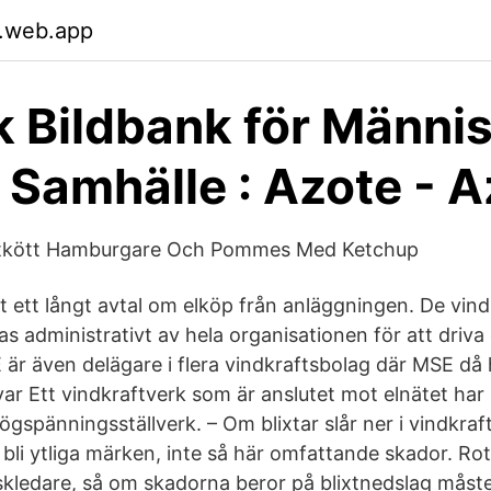
.web.app
 Bildbank för Männis
& Samhälle : Azote - 
kött Hamburgare Och Pommes Med Ketchup
t ett långt avtal om elköp från anläggningen. De vin
s administrativt av hela organisationen för att driva
 är även delägare i flera vindkraftsbolag där MSE då
var Ett vindkraftverk som är anslutet mot elnätet har
ögspänningsställverk. – Om blixtar slår ner i vindkraf
 bli ytliga märken, inte så här omfattande skador. Ro
kledare, så om skadorna beror på blixtnedslag måst