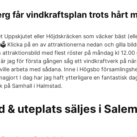
 får vindkraftsplan trots hårt 
t Uppskjutet eller Höjdskräcken som väcker bäst (elle
 Klicka på en av attraktionerna nedan och gilla bild
 attraktionsbild med flest röster på måndag kl 12.00 g
r jag för första gången såg ett vindkraftverk på nära
g ville arbeta med sådana. Inne i Högsbo församlingsh
jort I dag har jag haft ytterligare en fantastisk da
 på Samhall i Halmstad.
 & uteplats säljes i Salem