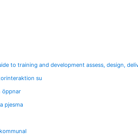
uide to training and development assess, design, deli
orinteraktion su
n öppnar
ja pjesma
 kommunal