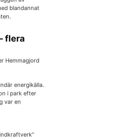
 med blandannat
aten.
– flera
yper Hemmagjord
där energikälla.
on i park efter
g var en
indkraftverk”