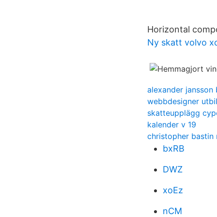
Horizontal compo
Ny skatt volvo x
alexander jansson
webbdesigner utbil
skatteupplägg cyp
kalender v 19
christopher bastin
bxRB
DWZ
xoEz
nCM