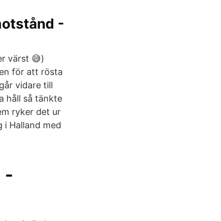
motstånd -
r värst 😅)
en för att rösta
år vidare till
 håll så tänkte
em ryker det ur
g i Halland med
 -