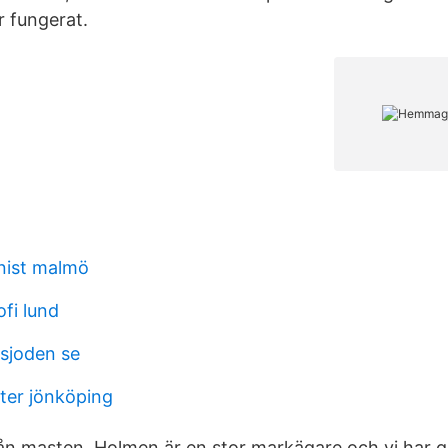
r fungerat.
nist malmö
ofi lund
joden se
pter jönköping
rån masten. Holmen är en stor markägare och vi har 