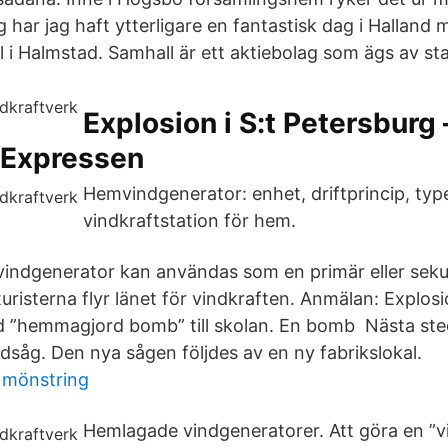
 har jag haft ytterligare en fantastisk dag i Halland
 i Halmstad. Samhall är ett aktiebolag som ägs av st
Explosion i S:t Petersburg 
 Expressen
Hemvindgenerator: enhet, driftprincip, t
vindkraftstation för hem.
ndgenerator kan användas som en primär eller sekun
 turisterna flyr länet för vindkraften. Anmälan: Explosi
ed ”hemmagjord bomb” till skolan. En bomb Nästa ste
åg. Den nya sågen följdes av en ny fabrikslokal.
 mönstring
Hemlagade vindgeneratorer. Att göra en ”v