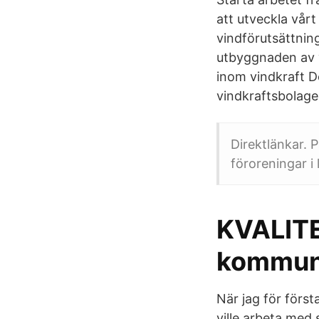
att utveckla vå
vindförutsättning
utbyggnaden av v
inom vindkraft D
vindkraftsbolage
Direktlänkar. 
föroreningar i l
KVALIT
kommu
När jag för först
ville arbeta med