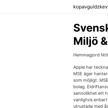
kopavguldzkev
Svensk
Miljö 
Hemmagjord Nöt
Apple har teckna
MSE äger hantera
som möjligt. MSE
bolag. Eldriftans
sannolikhet ett h
vanligtvis enbart
utrustade med ås