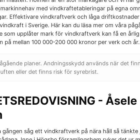
rt markinnehav med vindkraftetableringar på egna o
ar. Effektivare vindkraftverk och låga driftkostnader
indkraft i Sverige. Här kan du läsa mer om våra påg
e som upplåter mark för vindkraftverk kan få en årlig
n på mellan 100 000-200 000 kronor per verk och år.
Pågående planer. Andningsskydd används när det finn
uften eller det finns risk för syrebrist.
ETSREDOVISNING - Åsele
n
a gången såg ett vindkraftverk på nära håll så tänkte j
 sådana. Inne i Högsbo församlingshem ryker det ur 