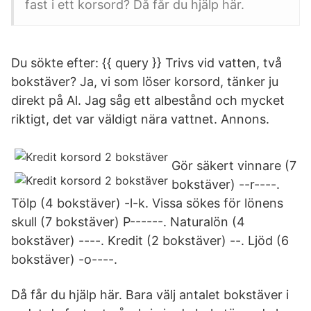
fast i ett korsord? Då får du hjälp här.
Du sökte efter: {{ query }} Trivs vid vatten, två
bokstäver? Ja, vi som löser korsord, tänker ju
direkt på Al. Jag såg ett albestånd och mycket
riktigt, det var väldigt nära vattnet. Annons.
Gör säkert vinnare (7
bokstäver) --r----.
Tölp (4 bokstäver) -l-k. Vissa sökes för lönens
skull (7 bokstäver) P------. Naturalön (4
bokstäver) ----. Kredit (2 bokstäver) --. Ljöd (6
bokstäver) -o----.
Då får du hjälp här. Bara välj antalet bokstäver i