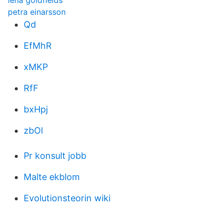
lena goldfields
petra einarsson
Qd
EfMhR
xMKP
RfF
bxHpj
zbOl
Pr konsult jobb
Malte ekblom
Evolutionsteorin wiki