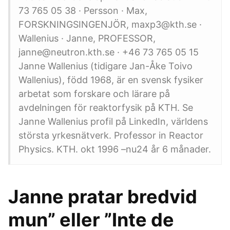
73 765 05 38 · Persson · Max,
FORSKNINGSINGENJÖR, maxp3@kth.se ·
Wallenius · Janne, PROFESSOR,
janne@neutron.kth.se · +46 73 765 05 15
Janne Wallenius (tidigare Jan-Åke Toivo
Wallenius), född 1968, är en svensk fysiker
arbetat som forskare och lärare på
avdelningen för reaktorfysik på KTH. Se
Janne Wallenius profil på LinkedIn, världens
största yrkesnätverk. Professor in Reactor
Physics. KTH. okt 1996 –nu24 år 6 månader.
Janne pratar bredvid
mun” eller ”Inte de