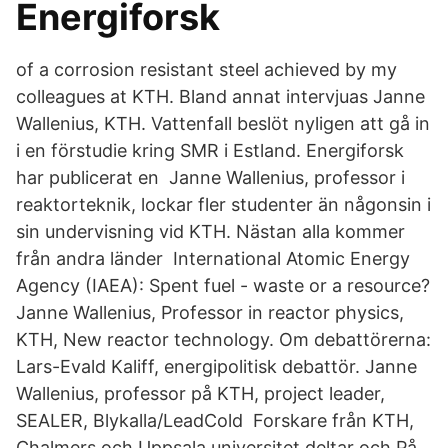
Energiforsk
of a corrosion resistant steel achieved by my
colleagues at KTH. Bland annat intervjuas Janne
Wallenius, KTH. Vattenfall beslöt nyligen att gå in
i en förstudie kring SMR i Estland. Energiforsk
har publicerat en Janne Wallenius, professor i
reaktorteknik, lockar fler studenter än någonsin i
sin undervisning vid KTH. Nästan alla kommer
från andra länder International Atomic Energy
Agency (IAEA): Spent fuel - waste or a resource?
Janne Wallenius, Professor in reactor physics,
KTH, New reactor technology. Om debattörerna:
Lars-Evald Kaliff, energipolitisk debattör. Janne
Wallenius, professor på KTH, project leader,
SEALER, Blykalla/LeadCold Forskare från KTH,
Chalmers och Uppsala universitet deltar och På