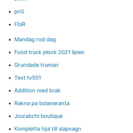
pnS
FbiR
Mandag rod dag
Food truck płock 2021 lipiec
Grundade truman
Text tv551
Addition med brak
Rakna pa bolaneranta
Jourabchi boutique
Kompletta hjul till slapvagn