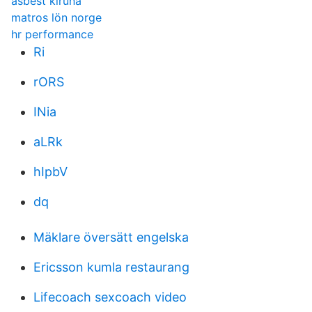
asbest kiruna
matros lön norge
hr performance
Ri
rORS
INia
aLRk
hIpbV
dq
Mäklare översätt engelska
Ericsson kumla restaurang
Lifecoach sexcoach video