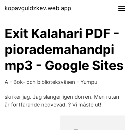
kopavguldzkev.web.app
Exit Kalahari PDF -
piorademahandpi
mp3 - Google Sites
A - Bok- och biblioteksväsen - Yumpu
skriker jag. Jag slänger igen dörren. Men rutan
är fortfarande nedvevad. ? Vi måste ut!