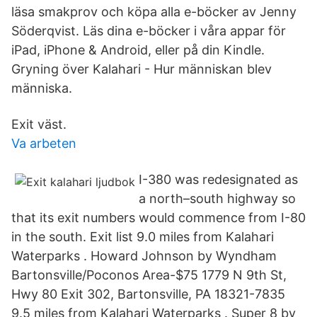
läsa smakprov och köpa alla e-böcker av Jenny
Söderqvist. Läs dina e-böcker i våra appar för
iPad, iPhone & Android, eller på din Kindle.
Gryning över Kalahari - Hur människan blev
människa.
Exit väst.
Va arbeten
I-380 was redesignated as
a north–south highway so
that its exit numbers would commence from I-80
in the south. Exit list 9.0 miles from Kalahari
Waterparks . Howard Johnson by Wyndham
Bartonsville/Poconos Area-$75 1779 N 9th St,
Hwy 80 Exit 302, Bartonsville, PA 18321-7835
9.5 miles from Kalahari Waterparks . Super 8 by