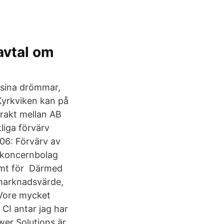
avtal om
t sina drömmar,
Kyrkviken kan på
rakt mellan AB
liga förvärv
006: Förvärv av
t koncernbolag
amt för Därmed
 marknadsvärde,
 Vore mycket
 CI antar jag har
wer Solutions är