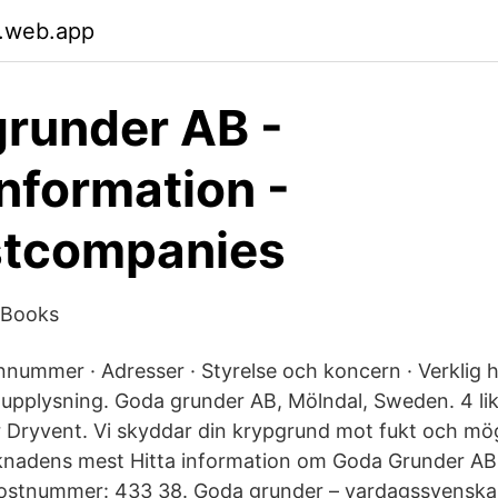
.web.app
runder AB -
information -
stcompanies
e Books
onnummer · Adresser · Styrelse och koncern · Verklig
itupplysning. Goda grunder AB, Mölndal, Sweden. 4 lik
ör Dryvent. Vi skyddar din krypgrund mot fukt och mög
knadens mest Hitta information om Goda Grunder AB.
Postnummer: 433 38. Goda grunder – vardagssvenska