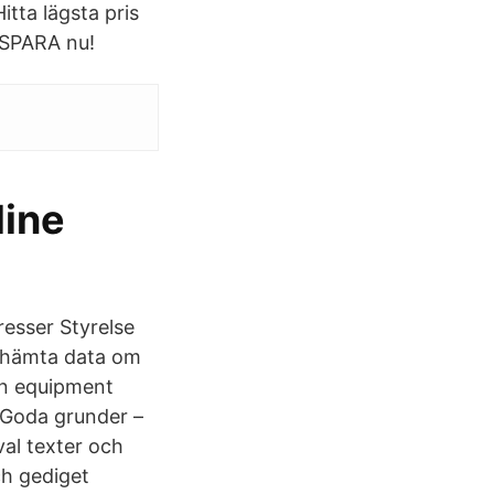
itta lägsta pris
- SPARA nu!
line
esser Styrelse
u hämta data om
on equipment
. Goda grunder –
al texter och
ch gediget