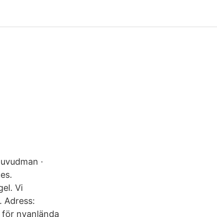
 huvudman ·
es.
el. Vi
 Adress:
 för nyanlända