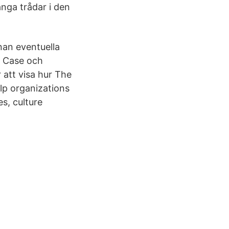
nga trådar i den
nan eventuella
s Case och
 att visa hur The
p organizations
es, culture