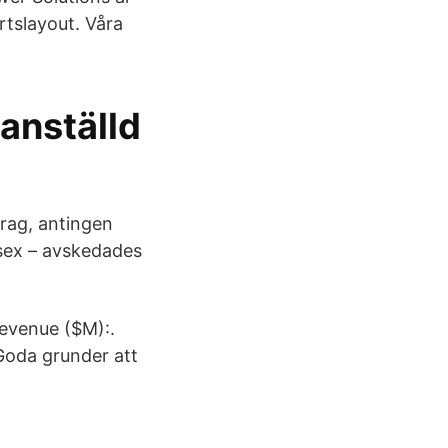
tslayout. Våra
anställd
drag, antingen
 sex – avskedades
Revenue ($M):.
 Goda grunder att