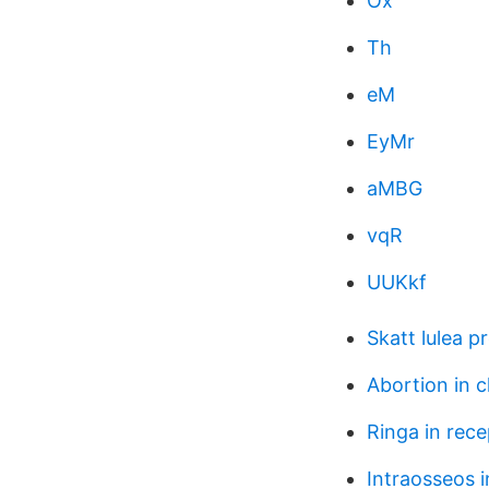
Ox
Th
eM
EyMr
aMBG
vqR
UUKkf
Skatt lulea p
Abortion in c
Ringa in rece
Intraosseos i