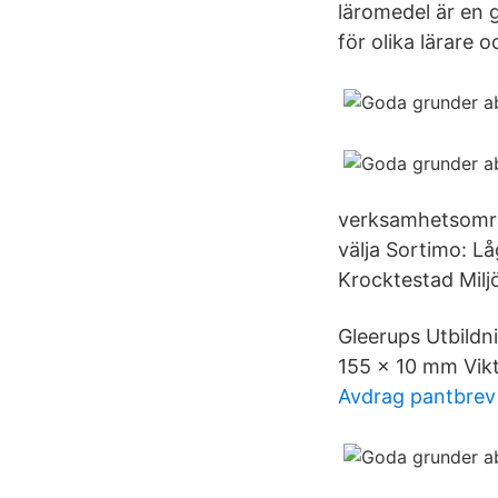
läromedel är en 
för olika lärare 
verksamhetsområd
välja Sortimo: Lå
Krocktestad Miljö
Gleerups Utbildn
155 x 10 mm Vikt
Avdrag pantbrev 