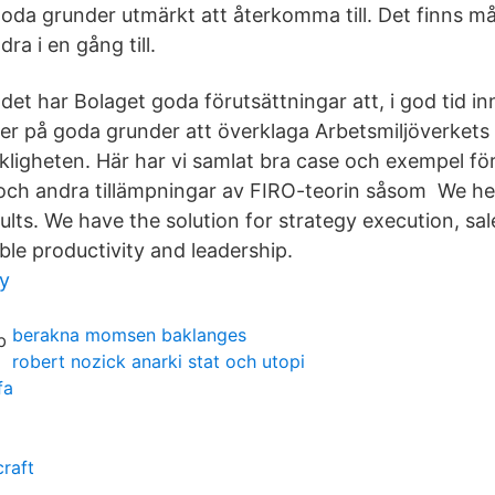
oda grunder utmärkt att återkomma till. Det finns må
ra i en gång till.
et har Bolaget goda förutsättningar att, i god tid in
r på goda grunder att överklaga Arbetsmiljöverket
kligheten. Här har vi samlat bra case och exempel för
ch andra tillämpningar av FIRO-teorin såsom We hel
ults. We have the solution for strategy execution, sal
ble productivity and leadership.
cy
berakna momsen baklanges
robert nozick anarki stat och utopi
fa
craft