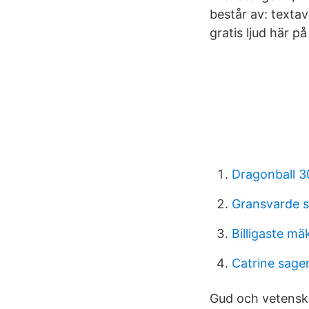
består av: texta
gratis ljud här 
Dragonball 3
Gransvarde st
Billigaste mä
Catrine sage
Gud och vetensk