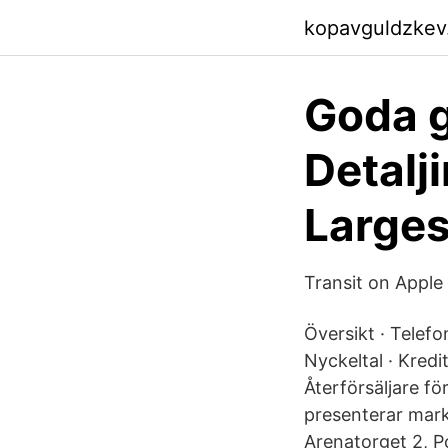
kopavguldzkev
Goda g
Detalj
Large
‎Transit on Appl
Översikt · Telef
Nyckeltal · Kred
Återförsäljare f
presenterar mar
Arenatorget 2, 