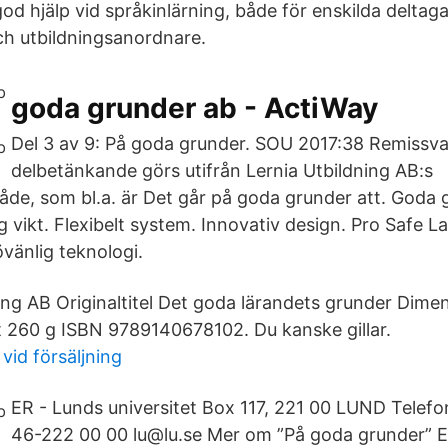
god hjälp vid språkinlärning, både för enskilda delta
och utbildningsanordnare.
goda grunder ab - ActiWay
Del 3 av 9: På goda grunder. SOU 2017:38 Remissva
delbetänkande görs utifrån Lernia Utbildning AB:s
e, som bl.a. är Det går på goda grunder att. Goda gr
g vikt. Flexibelt system. Innovativ design. Pro Safe L
vänlig teknologi.
ing AB Originaltitel Det goda lärandets grunder Dime
 260 g ISBN 9789140678102. Du kanske gillar.
vid försäljning
ER - Lunds universitet Box 117, 221 00 LUND Telefo
46-222 00 00 lu@lu.se Mer om ”På goda grunder” E