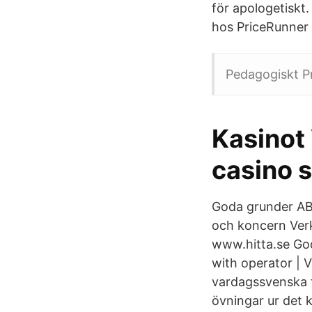
för apologetiskt.
hos PriceRunner 
Pedagogiskt Pr
Kasinot
casino s
Goda grunder AB
och koncern Ver
www.hitta.se God
with operator | V
vardagssvenska f
övningar ur det 