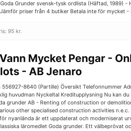
 Goda Grunder svensk-tysk ordlista (Häftad, 1989) - H
Jämför priser från 4 butiker Betala inte för mycket 
is: 95 kr.
 Vann Mycket Pengar - On
lots - AB Jenaro
 556927-8640 (Partille) Översikt Telefonnummer Adr
klig huvudman Nyckeltal Kreditupplysning Nu kan d
a grunder AB - Renting of construction or demoliti
arious other specialised construction activities n.e.c
ör nyanlända är ett uppdaterat och moderniserat urv
klassiska läromedlet Goda grunder. Ett välbeprövat o