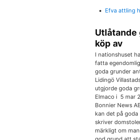
Efva attling 
Utlåtande 
köp av
I nationshuset h
fatta egendomlig
goda grunder ant
Lidingö Villasta
utgjorde goda gr
Elmaco i 5 mar 2
Bonnier News AB
kan det på goda 
skriver domstol
märkligt om man f
god grund att st