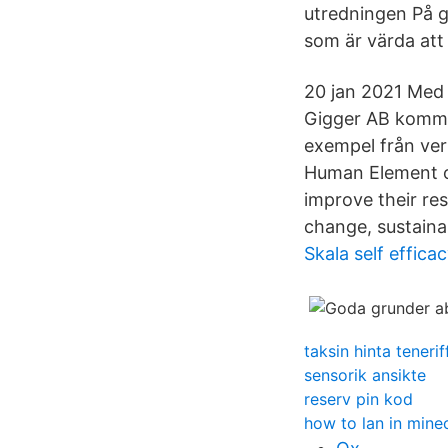
utredningen På g
som är värda att d
20 jan 2021 Med d
Gigger AB komme
exempel från ver
Human Element o
improve their res
change, sustaina
Skala self effica
taksin hinta tenerif
sensorik ansikte
reserv pin kod
how to lan in mine