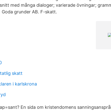
vsnitt med många dialoger; varierade övningar; gramm
på Goda grunder AB. F-skatt.
0
atlig skatt
klaren i karlskrona
ryd
ap=sant? En sida om kristendomens sanningsanspråk.