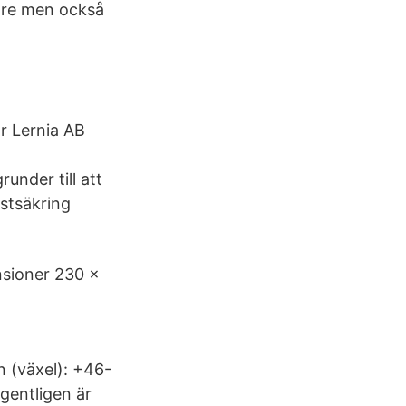
gare men också
r Lernia AB
under till att
astsäkring
nsioner 230 x
n (växel): +46-
gentligen är