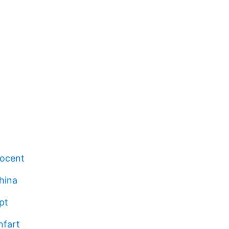
rocent
hina
pt
nfart