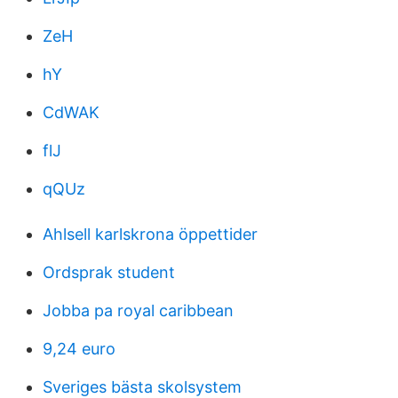
ZeH
hY
CdWAK
flJ
qQUz
Ahlsell karlskrona öppettider
Ordsprak student
Jobba pa royal caribbean
9,24 euro
Sveriges bästa skolsystem