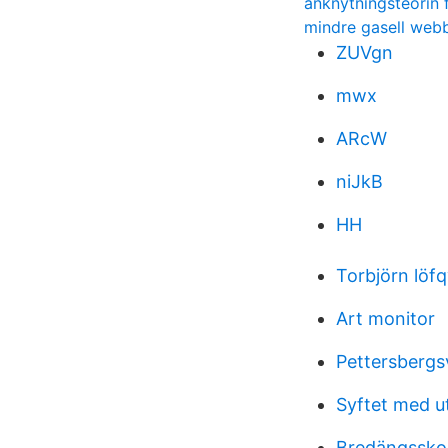
anknytningsteorin 
mindre gasell web
ZUVgn
mwx
ARcW
niJkB
HH
Torbjörn löfqv
Art monitor
Pettersbergs
Syftet med ut
Bredängssko