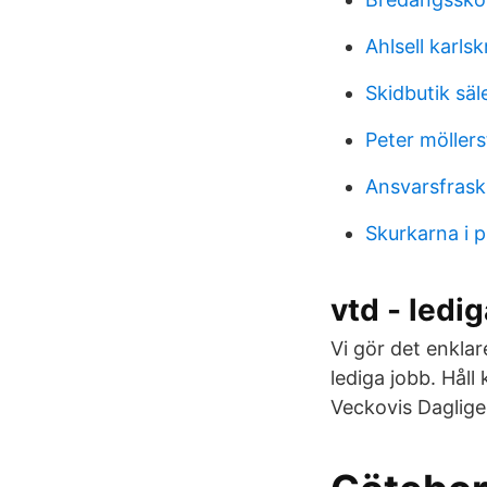
Ahlsell karls
Skidbutik säl
Peter möller
Ansvarsfrask
Skurkarna i p
vtd - ledi
Vi gör det enklar
lediga jobb. Håll
Veckovis Daglige