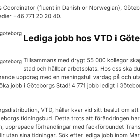
 Coordinator (fluent in Danish or Norwegian), Götebor
edier +46 771 20 20 40.
Lediga jobb hos VTD i Göte
Tillsammans med drygt 55 000 kollegor skap
stad och hållbar arbetsplats. Hos oss ska d
ande uppdrag med en meningsfull vardag på och uta
ka jobb i Göteborgs Stad! 4 771 jobb ledigt i Götebo
gsdistribution, VTD, håller kvar vid sitt beslut om at
teborgs tidningsbud. Detta trots att förändringen har l
n, upprepade förhandlingar med fackförbundet Trans
lir utan sina tidningar. Sök efter lediga jobb inom Ma