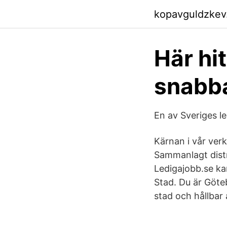
kopavguldzkev
Här hi
snabba
En av Sveriges 
Kärnan i vår verk
Sammanlagt distri
Ledigajobb.se ka
Stad. Du är Göte
stad och hållbar 