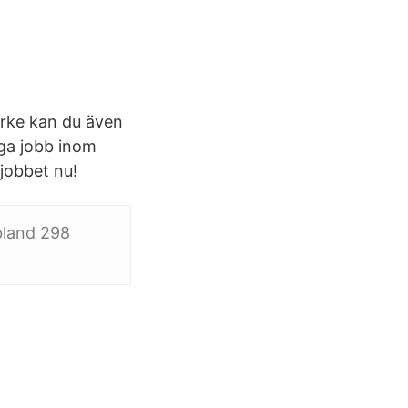
 yrke kan du även
iga jobb inom
jobbet nu!
 bland 298