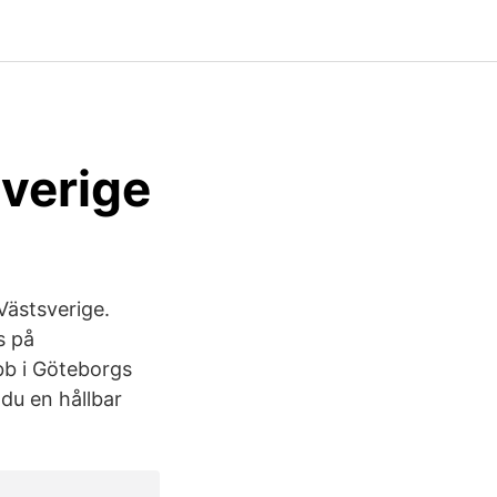
Sverige
Västsverige.
s på
bb i Göteborgs
du en hållbar