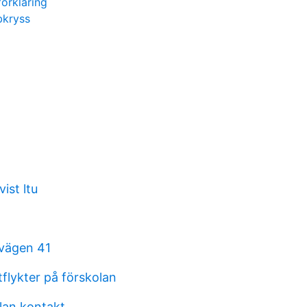
förklaring
bkryss
ist ltu
vägen 41
flykter på förskolan
lan kontakt