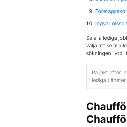
Företagsekon
Ingvar olsso
Se alla lediga jo
välja att se alla
sökningen "vtd" 
På jakt efter 
lediga tjänste
Chauffö
Chauffö