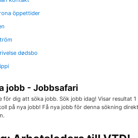
krona öppettider
en
ström
rivelse dødsbo
ippi
ga jobb - Jobbsafari
e för dig att söka jobb. Sök jobb idag! Visar resultat 1
 koll på nya jobb! Få nya jobb för denna sökning direkt 
n.