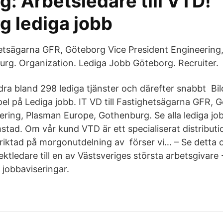
: Arbetsledare till VTD!
g lediga jobb
ghetsägarna GFR, Göteborg Vice President Engineering
rg. Organization. Lediga Jobb Göteborg. Recruiter.
ra bland 298 lediga tjänster och därefter snabbt Bil
l på Lediga jobb. IT VD till Fastighetsägarna GFR, 
ering, Plasman Europe, Gothenburg. Se alla lediga job
stad. Om vår kund VTD är ett specialiserat distribut
inriktad på morgonutdelning av förser vi… – Se detta 
ektledare till en av Västsveriges största arbetsgivar
 jobbaviseringar.