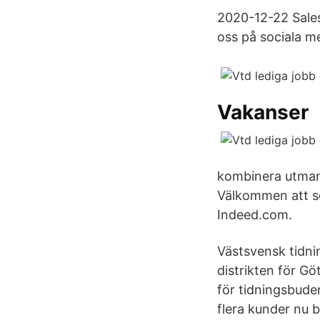
2020-12-22 Sales
oss på sociala m
Vakanser
kombinera utman
Välkommen att sö
Indeed.com.
Västsvensk tidnin
distrikten för Gö
för tidningsbude
flera kunder nu b