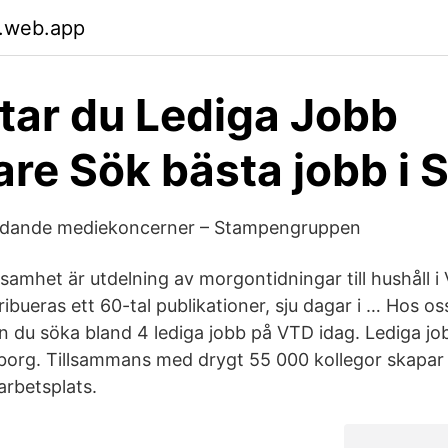
.web.app
ttar du Lediga Jobb
re Sök bästa jobb i 
ledande mediekoncerner – Stampengruppen
samhet är utdelning av morgontidningar till hushåll i 
bueras ett 60-tal publikationer, sju dagar i … Hos os
n du söka bland 4 lediga jobb på VTD idag. Lediga jo
borg. Tillsammans med drygt 55 000 kollegor skapar 
arbetsplats.