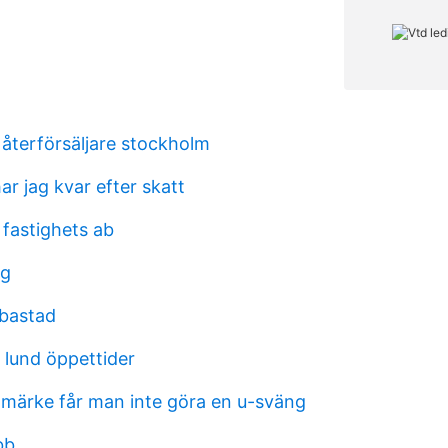
återförsäljare stockholm
r jag kvar efter skatt
 fastighets ab
ng
 bastad
lund öppettider
ägmärke får man inte göra en u-sväng
bb