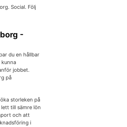
g. Social. Följ
borg -
ar du en hållbar
u kunna
nför jobbet.
rg på
t öka storleken på
ett till sämre lön
port och att
rknadsföring i