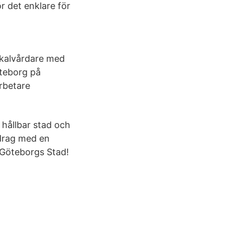
r det enklare för
okalvårdare med
öteborg på
rbetare
hållbar stad och
drag med en
 Göteborgs Stad!