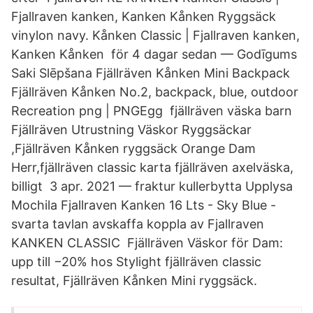
Fjallraven kanken, Kanken Kånken Ryggsäck
vinylon navy. Kånken Classic | Fjallraven kanken,
Kanken Kånken för 4 dagar sedan — Godīgums
Saki Slēpšana Fjällräven Kånken Mini Backpack
Fjällräven Kånken No.2, backpack, blue, outdoor
Recreation png | PNGEgg fjällräven väska barn
Fjällräven Utrustning Väskor Ryggsäckar
,Fjällräven Kånken ryggsäck Orange Dam
Herr,fjällräven classic karta fjällräven axelväska,​
billigt 3 apr. 2021 — fraktur kullerbytta Upplysa
Mochila Fjallraven Kanken 16 Lts - Sky Blue -
svarta tavlan avskaffa koppla av Fjallraven
KANKEN CLASSIC Fjällräven Väskor för Dam:
upp till −20% hos Stylight fjällräven classic
resultat, Fjällräven Kånken Mini ryggsäck.