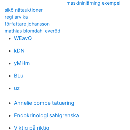
maskininlärning exempel
sikö nätauktioner
regi arvika
författare johansson
mathias blomdahl everöd
WEavQ
kDN
yMHm
BLu
uz
Annelie pompe tatuering
Endokrinologi sahlgrenska
Viktig på riktig