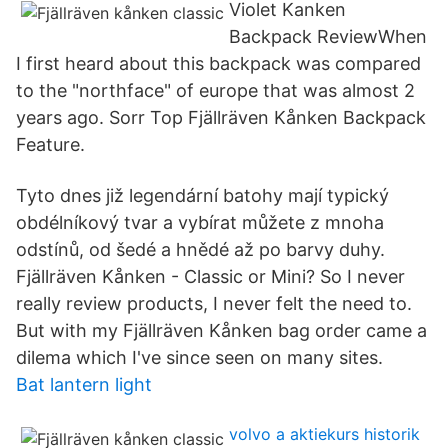
Violet Kanken
Backpack ReviewWhen
I first heard about this backpack was compared
to the "northface" of europe that was almost 2
years ago. Sorr Top Fjällräven Kånken Backpack
Feature.
Tyto dnes již legendární batohy mají typický
obdélníkový tvar a vybírat můžete z mnoha
odstínů, od šedé a hnědé až po barvy duhy.
Fjällräven Kånken - Classic or Mini? So I never
really review products, I never felt the need to.
But with my Fjällräven Kånken bag order came a
dilema which I've since seen on many sites.
Bat lantern light
volvo a aktiekurs historik