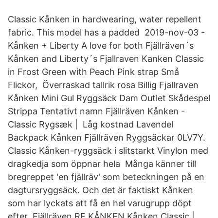
Classic Kånken in hardwearing, water repellent
fabric. This model has a padded 2019-nov-03 -
Kånken + Liberty A love for both Fjällräven´s
Kånken and Liberty´s Fjallraven Kanken Classic
in Frost Green with Peach Pink strap Små
Flickor, Överraskad tallrik rosa Billig Fjallraven
Kånken Mini Gul Ryggsäck Dam Outlet Skådespel
Strippa Tentativt namn Fjällräven Kånken -
Classic Rygsæk | Låg kostnad Lavendel
Backpack Kånken Fjällräven Ryggsäckar 0LV7Y.
Classic Kånken-ryggsäck i slitstarkt Vinylon med
dragkedja som öppnar hela Många känner till
bregreppet 'en fjällräv' som beteckningen på en
dagtursryggsäck. Och det är faktiskt Kånken
som har lyckats att få en hel varugrupp döpt
efter Fjällräven RE KÅNKEN Kånken Classic |